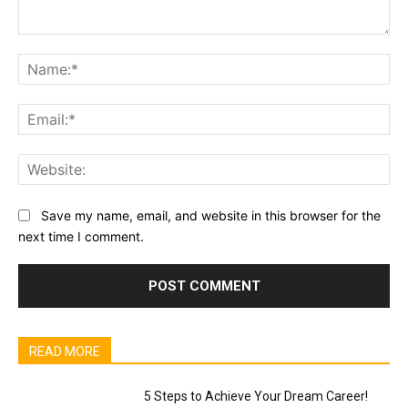
Comment:
Na
Ema
Web
Save my name, email, and website in this browser for the
next time I comment.
READ MORE
5 Steps to Achieve Your Dream Career!