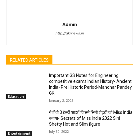
Admin
http://gknnews.in
RELATED ARTICLES
Important GS Notes for Engineering
competitive exams Indian History- Ancient
India- Pre Historic Period-Manohar Pandey
GK
Education
January 2, 2023
ये हैं वो 3 हेल्दी आदतें जिसने सिनी शेट्टी को Miss India
बनाया- Secrets of Miss India 2022 Sini
Shetty Hot and Slim figure
July 30, 2022
Entertainment