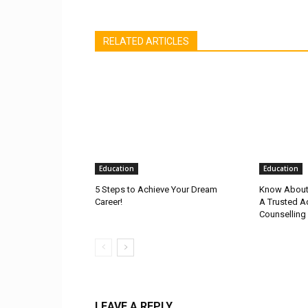
RELATED ARTICLES
Education
Education
5 Steps to Achieve Your Dream
Know About 
Career!
A Trusted Ad
Counselling
LEAVE A REPLY