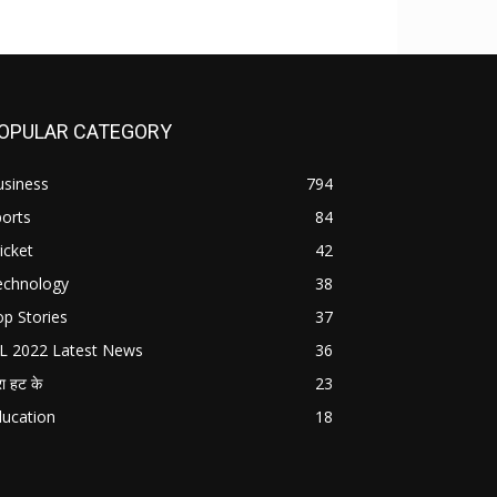
OPULAR CATEGORY
usiness
794
orts
84
icket
42
echnology
38
p Stories
37
PL 2022 Latest News
36
ा हट के
23
ducation
18